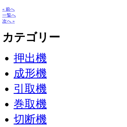
« 前へ
一覧へ
次へ »
カテゴリー
押出機
成形機
引取機
巻取機
切断機